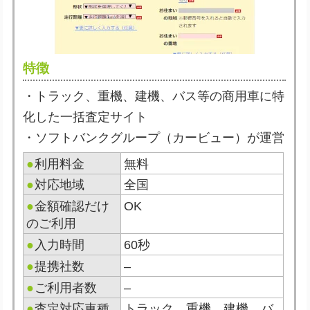
特徴
・トラック、重機、建機、バス等の商用車に特
化した一括査定サイト
・ソフトバンクグループ（カービュー）が運営
●
利用料金
無料
●
対応地域
全国
●
金額確認だけ
OK
のご利用
●
入力時間
60秒
●
提携社数
–
●
ご利用者数
–
●
査定対応車種
トラック、重機、建機、バ