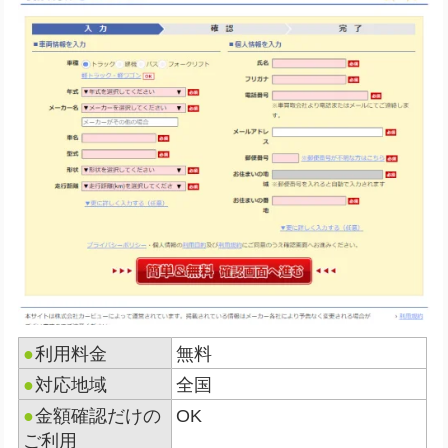
●
利用料金
無料
●
対応地域
全国
●
金額確認だけの
OK
ご利用