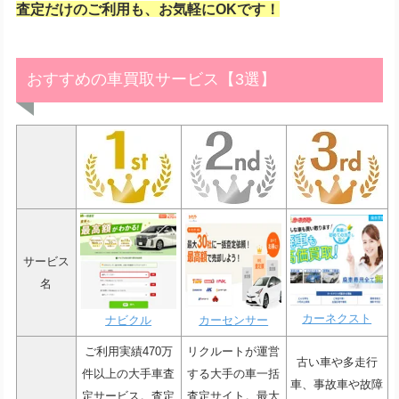
査定だけのご利用も、お気軽にOKです！
おすすめの車買取サービス【3選】
サービス
名
カーネクスト
ナビクル
カーセンサー
ご利用実績470万
リクルートが運営
古い車や多走行
件以上の大手車査
する大手の車一括
車、事故車や故障
定サービス。査定
査定サイト。最大