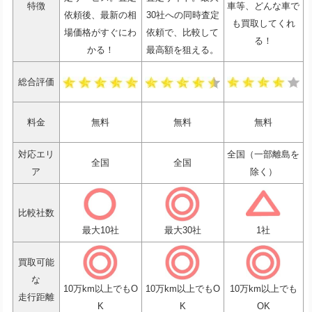
特徴
車等、どんな車で
依頼後、最新の相
30社への同時査定
も買取してくれ
場価格がすぐにわ
依頼で、比較して
る！
かる！
最高額を狙える。
総合評価
料金
無料
無料
無料
対応エリ
全国（一部離島を
全国
全国
ア
除く）
比較社数
最大10社
最大30社
1社
買取可能
な
10万km以上でもO
10万km以上でもO
10万km以上でも
走行距離
K
K
OK