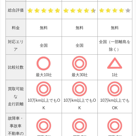
総合評価
料金
無料
無料
無料
対応エリ
全国（一部離島を
全国
全国
ア
除く）
比較社数
最大10社
最大30社
1社
買取可能
な
10万km以上でもO
10万km以上でもO
10万km以上でも
走行距離
K
K
OK
故障車・
事故車
不動車の