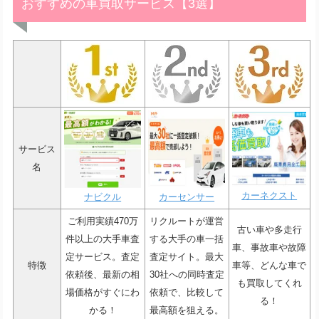
おすすめの車買取サービス【3選】
サービス
名
カーネクスト
ナビクル
カーセンサー
ご利用実績470万
リクルートが運営
古い車や多走行
件以上の大手車査
する大手の車一括
車、事故車や故障
定サービス。査定
査定サイト。最大
特徴
車等、どんな車で
依頼後、最新の相
30社への同時査定
も買取してくれ
場価格がすぐにわ
依頼で、比較して
る！
かる！
最高額を狙える。