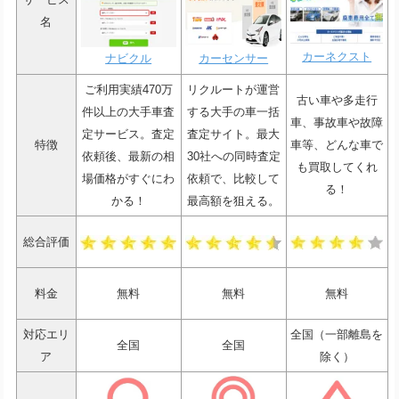
名
カーネクスト
ナビクル
カーセンサー
ご利用実績470万
リクルートが運営
古い車や多走行
件以上の大手車査
する大手の車一括
車、事故車や故障
定サービス。査定
査定サイト。最大
特徴
車等、どんな車で
依頼後、最新の相
30社への同時査定
も買取してくれ
場価格がすぐにわ
依頼で、比較して
る！
かる！
最高額を狙える。
総合評価
料金
無料
無料
無料
対応エリ
全国（一部離島を
全国
全国
ア
除く）