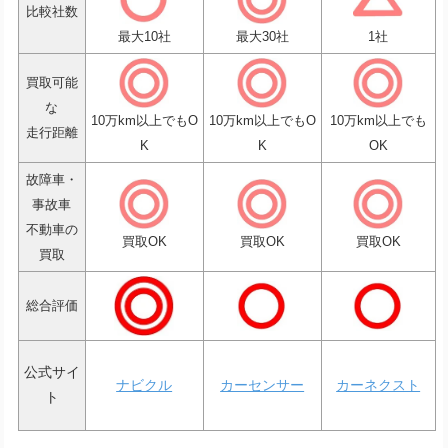
比較社数
最大10社
最大30社
1社
買取可能
な
10万km以上でもO
10万km以上でもO
10万km以上でも
走行距離
K
K
OK
故障車・
事故車
不動車の
買取OK
買取OK
買取OK
買取
総合評価
公式サイ
ナビクル
カーセンサー
カーネクスト
ト