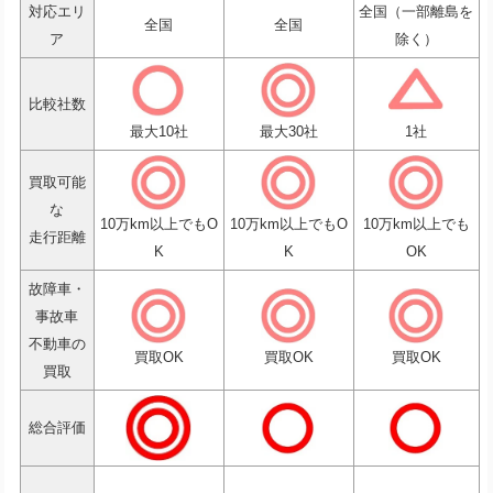
対応エリ
全国（一部離島を
全国
全国
ア
除く）
比較社数
最大10社
最大30社
1社
買取可能
な
10万km以上でもO
10万km以上でもO
10万km以上でも
走行距離
K
K
OK
故障車・
事故車
不動車の
買取OK
買取OK
買取OK
買取
総合評価