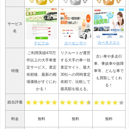
サービス
名
カーネクスト
ナビクル
カーセンサー
ご利用実績470万
リクルートが運営
古い車や多走行
件以上の大手車査
する大手の車一括
車、事故車や故障
定サービス。査定
査定サイト。最大
特徴
車等、どんな車で
依頼後、最新の相
30社への同時査定
も買取してくれ
場価格がすぐにわ
依頼で、比較して
る！
かる！
最高額を狙える。
総合評価
料金
無料
無料
無料