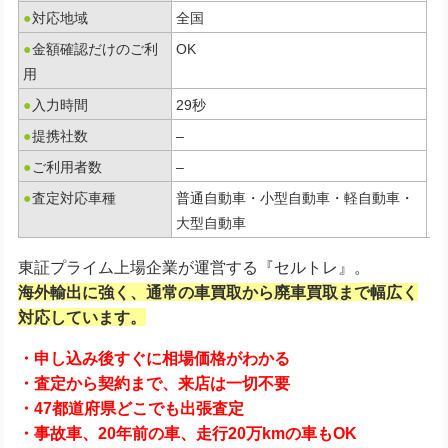
●
対応地域
全国
●
金額確認だけのご利
OK
用
●
入力時間
29秒
●
提携社数
–
●
ご利用者数
–
●
査定対応車種
普通自動車・小型自動車・軽自動車・
大型自動車
東証プライム上場企業が運営する『セルトレ』。
海外輸出に強く、通常の車買取から廃車買取まで幅広く
対応しています。
・申し込み後すぐに相場価格がわかる
・査定から契約まで、来店は一切不要
・47都道府県どこでも出張査定
・事故車、20年前の車、走行20万kmの車もOK