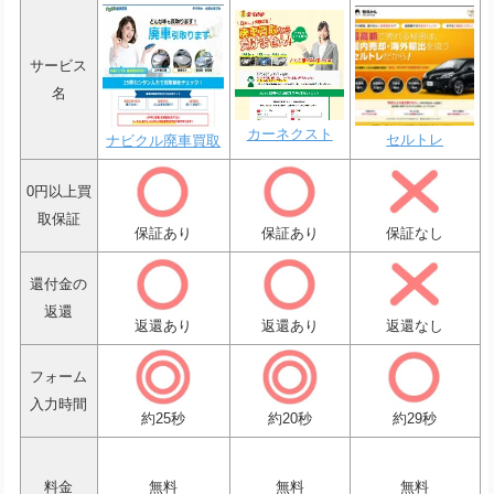
サービス
名
カーネクスト
セルトレ
ナビクル廃車買取
0円以上買
取保証
保証あり
保証あり
保証なし
還付金の
返還
返還あり
返還あり
返還なし
フォーム
入力時間
約25秒
約20秒
約29秒
料金
無料
無料
無料