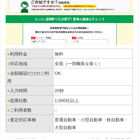
●
利用料金
無料
●
対応地域
全国（一部離島を除く）
●
金額確認だけのご利
OK
用
●
入力時間
20秒
●
提携社数
1,000社以上
●
ご利用者数
–
●
査定対応車種
普通自動車・小型自動車・軽自動車・
大型自動車