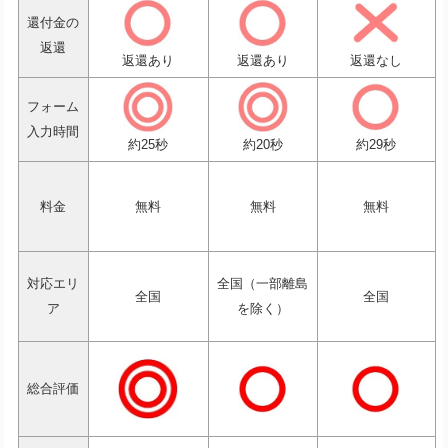
還付金の
返還
返還あり
返還あり
返還なし
フォーム
入力時間
約25秒
約20秒
約29秒
料金
無料
無料
無料
対応エリ
全国（一部離島
全国
全国
ア
を除く）
総合評価