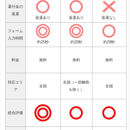
還付金の
返還
返還あり
返還あり
返還なし
フォーム
入力時間
約25秒
約20秒
約29秒
料金
無料
無料
無料
対応エリ
全国（一部離島
全国
全国
ア
を除く）
総合評価