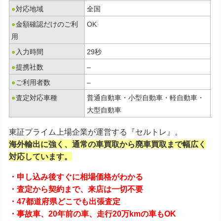
●
対応地域
全国
●
金額確認だけのご利
OK
用
●
入力時間
29秒
●
提携社数
–
●
ご利用者数
–
●
査定対応車種
普通自動車・小型自動車・軽自動車・
大型自動車
東証プライム上場企業が運営する『セルトレ』。
海外輸出に強く、通常の車買取から廃車買取まで幅広く
対応しています。
・申し込み後すぐに相場価格がわかる
・査定から契約まで、来店は一切不要
・47都道府県どこでも出張査定
・事故車、20年前の車、走行20万kmの車もOK