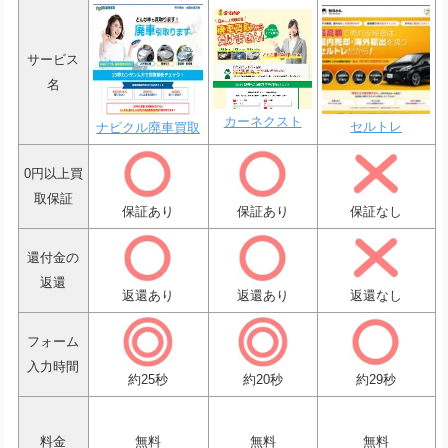
サービス
名
カーネクスト
セルトレ
ナビクル廃車買取
0円以上買
取保証
保証あり
保証あり
保証なし
還付金の
返還
返還あり
返還あり
返還なし
フォーム
入力時間
約25秒
約20秒
約29秒
料金
無料
無料
無料