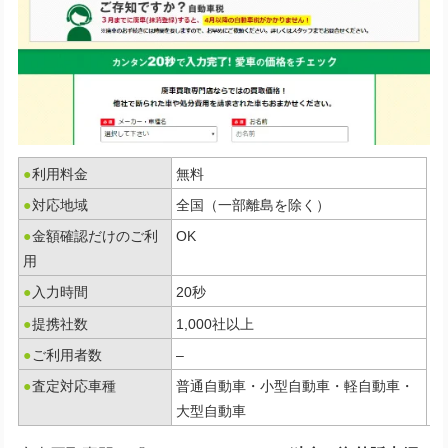
●
利用料金
無料
●
対応地域
全国（一部離島を除く）
●
金額確認だけのご利
OK
用
●
入力時間
20秒
●
提携社数
1,000社以上
●
ご利用者数
–
●
査定対応車種
普通自動車・小型自動車・軽自動車・
大型自動車