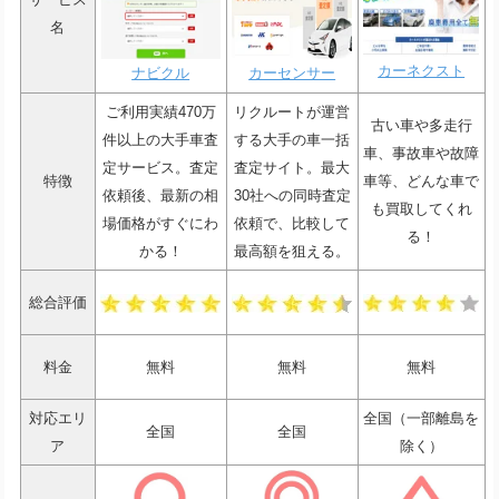
名
カーネクスト
ナビクル
カーセンサー
ご利用実績470万
リクルートが運営
古い車や多走行
件以上の大手車査
する大手の車一括
車、事故車や故障
定サービス。査定
査定サイト。最大
特徴
車等、どんな車で
依頼後、最新の相
30社への同時査定
も買取してくれ
場価格がすぐにわ
依頼で、比較して
る！
かる！
最高額を狙える。
総合評価
料金
無料
無料
無料
対応エリ
全国（一部離島を
全国
全国
ア
除く）