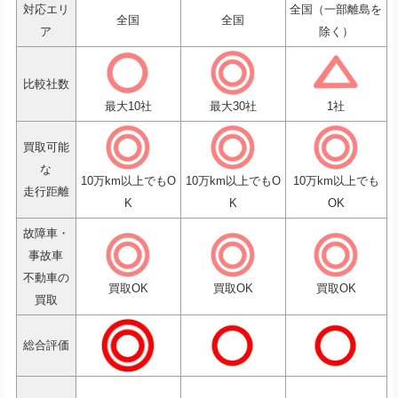
対応エリ
全国（一部離島を
全国
全国
ア
除く）
比較社数
最大10社
最大30社
1社
買取可能
な
10万km以上でもO
10万km以上でもO
10万km以上でも
走行距離
K
K
OK
故障車・
事故車
不動車の
買取OK
買取OK
買取OK
買取
総合評価