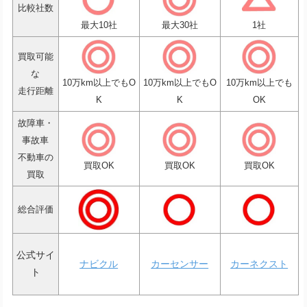
比較社数
最大10社
最大30社
1社
買取可能
な
10万km以上でもO
10万km以上でもO
10万km以上でも
走行距離
K
K
OK
故障車・
事故車
不動車の
買取OK
買取OK
買取OK
買取
総合評価
公式サイ
ナビクル
カーセンサー
カーネクスト
ト