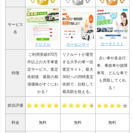
サービス
名
カーネクスト
ナビクル
カーセンサー
ご利用実績470万
リクルートが運営
古い車や多走行
件以上の大手車査
する大手の車一括
車、事故車や故障
定サービス。査定
査定サイト。最大
特徴
車等、どんな車で
依頼後、最新の相
30社への同時査定
も買取してくれ
場価格がすぐにわ
依頼で、比較して
る！
かる！
最高額を狙える。
総合評価
料金
無料
無料
無料