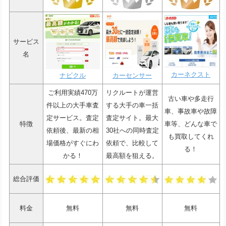
サービス
名
カーネクスト
ナビクル
カーセンサー
ご利用実績470万
リクルートが運営
古い車や多走行
件以上の大手車査
する大手の車一括
車、事故車や故障
定サービス。査定
査定サイト。最大
特徴
車等、どんな車で
依頼後、最新の相
30社への同時査定
も買取してくれ
場価格がすぐにわ
依頼で、比較して
る！
かる！
最高額を狙える。
総合評価
料金
無料
無料
無料