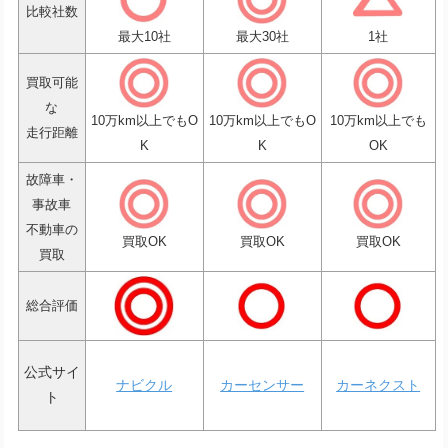
比較社数
最大10社
最大30社
1社
買取可能
な
10万km以上でもO
10万km以上でもO
10万km以上でも
走行距離
K
K
OK
故障車・
事故車
不動車の
買取OK
買取OK
買取OK
買取
総合評価
公式サイ
ナビクル
カーセンサー
カーネクスト
ト