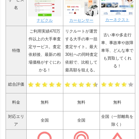
名
カーネクスト
ナビクル
カーセンサー
ご利用実績470万
リクルートが運営
古い車や多走行
件以上の大手車査
する大手の車一括
車、事故車や故障
定サービス。査定
査定サイト。最大
特徴
車等、どんな車で
依頼後、最新の相
30社への同時査定
も買取してくれ
場価格がすぐにわ
依頼で、比較して
る！
かる！
最高額を狙える。
総合評価
料金
無料
無料
無料
対応エリ
全国（一部離島を
全国
全国
ア
除く）