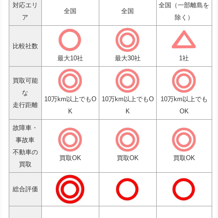
対応エリ
全国（一部離島を
全国
全国
ア
除く）
比較社数
最大10社
最大30社
1社
買取可能
な
10万km以上でもO
10万km以上でもO
10万km以上でも
走行距離
K
K
OK
故障車・
事故車
不動車の
買取OK
買取OK
買取OK
買取
総合評価