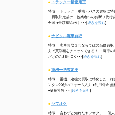
●
トラック一括査定王
特徴 ・トラック・重機・バスの買取に特
・買取決定後の、他業者へのお断り代行あり
全国 ●金額確認だけ ･･･[
続きを読む
]
●
ナビクル廃車買取
特徴 ・廃車買取専門ならではの高価買取 
力で買取額をチェックできる！ ・廃車の還
だけのご利用 OK ･･･[
続きを読む
]
●
重機一括査定王
特徴 ・重機、建機の買取に特化した一括
ンタン20秒のフォーム入力 ●利用料金 無料
●提携社数 ･･･[
続きを読む
]
●
ヤフオク
特徴 ・言わずと知れたヤフオク。 ・個