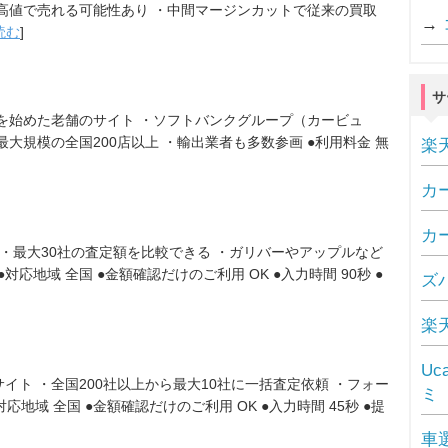
ら高値で売れる可能性あり ・中間マージンカットで従来の買取
→
読む
]
サ
を始めた老舗のサイト ・ソフトバンクグループ（カービュ
大規模の全国200店以上 ・輸出業者も多数参画 ●利用料金 無
楽
カ
カ
 ・最大30社の査定額を比較できる ・ガリバーやアップルなど
対応地域 全国 ●金額確認だけのご利用 OK ●入力時間 90秒 ●
ズ
楽
U
サイト ・全国200社以上から最大10社に一括査定依頼 ・フォー
ミ
応地域 全国 ●金額確認だけのご利用 OK ●入力時間 45秒 ●提
車