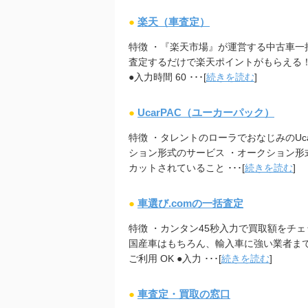
●
楽天（車査定）
特徴 ・『楽天市場』が運営する中古車一括
査定するだけで楽天ポイントがもらえる！ ●
●入力時間 60 ･･･[
続きを読む
]
●
UcarPAC（ユーカーパック）
特徴 ・タレントのローラでおなじみのUca
ション形式のサービス ・オークション
カットされていること ･･･[
続きを読む
]
●
車選び.comの一括査定
特徴 ・カンタン45秒入力で買取額をチェ
国産車はもちろん、輸入車に強い業者まで幅
ご利用 OK ●入力 ･･･[
続きを読む
]
●
車査定・買取の窓口