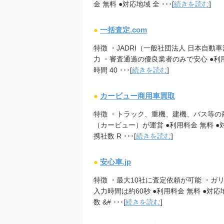
金 無料 ●対応地域 全 ･･･[
続きを読む
]
●
一括査定.com
特徴 ・JADRI（一般社団法人 日本自
力 ・審査通過の優良業者のみで安心 ●利用
時間 40 ･･･[
続きを読む
]
●
カービュー商用車買取
特徴 ・トラック、重機、建機、バス等の
（カービュー）が運営 ●利用料金 無料 ●対
携社数 R ･･･[
続きを読む
]
●
安心車.jp
特徴 ・最大10社に査定依頼が可能 ・
入力時間は約60秒 ●利用料金 無料 ●対応地
数 &# ･･･[
続きを読む
]