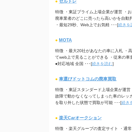
●
セルトレ
特徴 ・東証プライム上場企業が運営 ・
廃車業者のどこに売ったら高いかを自動
・最短29秒、Web上でお気軽 ･･･[
続きを
●
MOTA
特徴 ・最大20社があなたの車に入札 ・
てweb上で見ることができる ・従来の車
●対応地域 全国 ･･･[
続きを読む
]
●
車選びドットコムの廃車買取
特徴 ・東証スタンダード上場企業が運営
故障で動かなくなってしまった車のレッ
を取り外した状態で買取が可能 ･･･[
続き
●
楽天Carオークション
特徴 ・楽天グループの査定サイト ・通