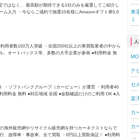
定ではなく、 最高額が期待できる1社のみを厳選してご紹介し
車
ム入力 ・今ならご成約で抽選10名様にAmazonギフト券5,0
ミ
人
ご利用者数150万人突破 ・全国250社以上の車買取業者の中から
ル、オートバックス等、多数の大手企業が参画 ●利用料金 無
MO
ナ
セ
ト ・ソフトバンクグループ（カービュー）が運営 ・利用者40
利用料金 無料 ●対応地域 全国 ●金額確認だけのご利用 OK ●入
楽
カ
カー
自の海外販売網やリサイクル販売網を持つカーネクストならで
走行、故障車・事故車、全て買取 ・0円以上買取保証！ ●利用料