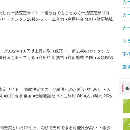
カ
化した一括査定サイト ・複数台でもまとめて一括査定が可能
カ
 ・カンタン20秒のフォーム入力 ●利用料金 無料 ●対応地域
カ
ト
・どんな車も0円以上買い取り保証！ ・約25秒のカンタン入
重
付金も返ってくる ●利用料金 無料 ●対応地域 全国 ●金額確認
車
条
査定サイト ・買取決定後の、他業者へのお断り代行あり ・カ
 ●対応地域 全国 ●金額確認だけのご利用 OK ●入力時間 20秒
人間売買という特性上、高額で売却できる可能性が高い ・希少