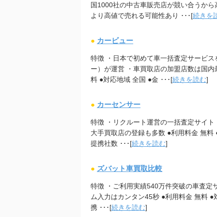
国1000社の中古車販売店が競い合うか
より高値で売れる可能性あり ･･･[
続きを
●
カービュー
特徴 ・日本で初めて車一括査定サービス
ー）が運営 ・車買取店の加盟店数は国内最
料 ●対応地域 全国 ●金 ･･･[
続きを読む
]
●
カーセンサー
特徴 ・リクルート運営の一括査定サイト
大手買取店の登録も多数 ●利用料金 無料 ●
提携社数 ･･･[
続きを読む
]
●
ズバット車買取比較
特徴 ・ご利用実績540万件突破の車査定
ム入力はカンタン45秒 ●利用料金 無料 ●対
携 ･･･[
続きを読む
]