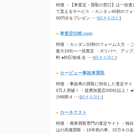
特徴 ・【車査定・買取の窓口】は一括査
て貰えるサービス ・カンタン45秒のフォー
00円分をプレゼン ･･･[
続きを読む
]
●
車査定比較.com
特徴 ・カンタン32秒のフォーム入力 ・
最大10社へ一括査定 ・ガリバー、アップ
料 ●対応地域 全 ･･･[
続きを読む
]
●
カービュー事故車買取
特徴 ・事故車の買取に特化した査定サイ
0万人突破！ ・提携加盟店200社以上！ ●
力時間 4 ･･･[
続きを読む
]
●
カーネクスト
特徴 ・廃車買取専門の査定サイト ・独
はの高価買取 ・15年前の車、15万キロ