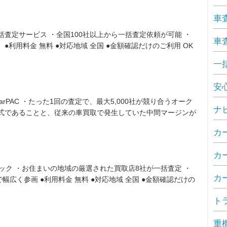
車
査定サービス ・全国100社以上から一括査定依頼が可能 ・
車
利用料金 無料 ●対応地域 全国 ●金額確認だけのご利用 OK
一
安
rPAC ・たった1回の査定で、最大5,000社が競り合うオーク
ナ
形式であることと、従来の車買取で発生していた中間マージンが
カ
カ
ック ・お住まいの地域の厳選された買取店8社が一括査定 ・
カ
広く参画 ●利用料金 無料 ●対応地域 全国 ●金額確認だけの
ト
重