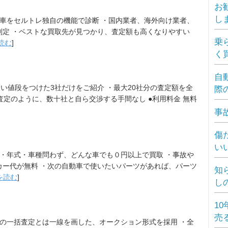
お
し
お車をセルトレ独自の機能で診断 ・国内業者、海外向け業者、
判定 ・ベストな買取先が見つかり、査定額も高くなりやすい
乗
読む
]
く
自
高い値段をつけた3社だけをご紹介 ・最大20社分の査定額を全
際
査定のように、数十社と自ら交渉する手間なし ●利用料金 無料
事
傷
い
 ・年式・車種問わず、どんな車でも０円以上で買取 ・事故や
カー代が無料 ・次の自動車で使いたいパーツがあれば、パーツ
知
を読む
]
し
1
売
常の一括査定とは一線を画した、オークション形式を採用 ・全