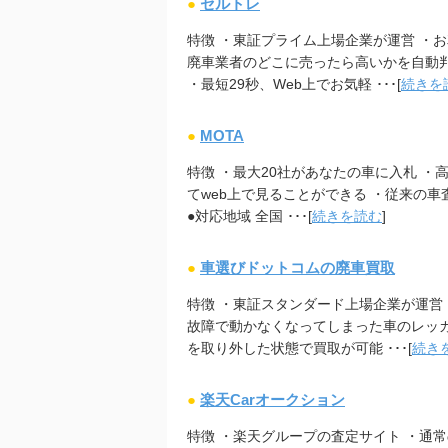
●
セルトレ
特徴 ・東証プライム上場企業が運営 ・
廃車業者のどこに売ったら高いかを自動
・最短29秒、Web上でお気軽 ･･･[
続きを
●
MOTA
特徴 ・最大20社があなたの車に入札 ・
てweb上で見ることができる ・従来の車
●対応地域 全国 ･･･[
続きを読む
]
●
車選びドットコムの廃車買取
特徴 ・東証スタンダード上場企業が運営
故障で動かなくなってしまった車のレッ
を取り外した状態で買取が可能 ･･･[
続き
●
楽天Carオークション
特徴 ・楽天グループの査定サイト ・通