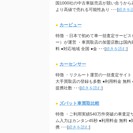
国1000社の中古車販売店が競い合うか
より高値で売れる可能性あり ･･･[
続きを
●
カービュー
特徴 ・日本で初めて車一括査定サービス
ー）が運営 ・車買取店の加盟店数は国内最
料 ●対応地域 全国 ●金 ･･･[
続きを読む
]
●
カーセンサー
特徴 ・リクルート運営の一括査定サイト
大手買取店の登録も多数 ●利用料金 無料 ●
提携社数 ･･･[
続きを読む
]
●
ズバット車買取比較
特徴 ・ご利用実績540万件突破の車査定
ム入力はカンタン45秒 ●利用料金 無料 ●対
携 ･･･[
続きを読む
]