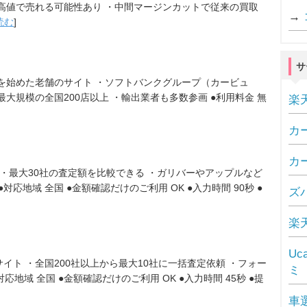
ら高値で売れる可能性あり ・中間マージンカットで従来の買取
→
読む
]
サ
を始めた老舗のサイト ・ソフトバンクグループ（カービュ
大規模の全国200店以上 ・輸出業者も多数参画 ●利用料金 無
楽
カ
カ
 ・最大30社の査定額を比較できる ・ガリバーやアップルなど
対応地域 全国 ●金額確認だけのご利用 OK ●入力時間 90秒 ●
ズ
楽
U
サイト ・全国200社以上から最大10社に一括査定依頼 ・フォー
ミ
応地域 全国 ●金額確認だけのご利用 OK ●入力時間 45秒 ●提
車