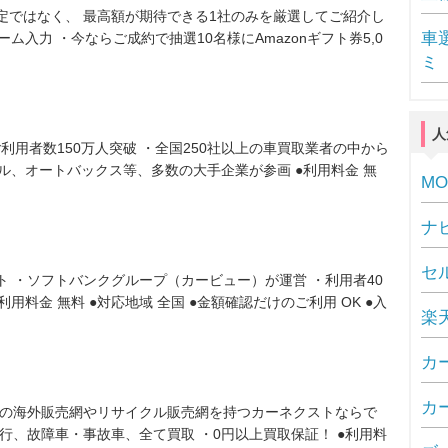
定ではなく、 最高額が期待できる1社のみを厳選してご紹介し
車
ム入力 ・今ならご成約で抽選10名様にAmazonギフト券5,0
ミ
人
ご利用者数150万人突破 ・全国250社以上の車買取業者の中から
ル、オートバックス等、多数の大手企業が参画 ●利用料金 無
MO
ナ
セ
ト ・ソフトバンクグループ（カービュー）が運営 ・利用者40
利用料金 無料 ●対応地域 全国 ●金額確認だけのご利用 OK ●入
楽
カ
カー
自の海外販売網やリサイクル販売網を持つカーネクストならで
走行、故障車・事故車、全て買取 ・0円以上買取保証！ ●利用料