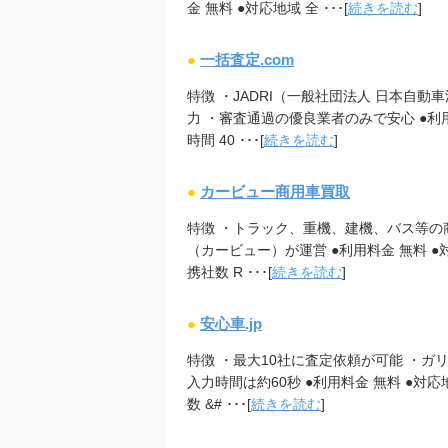
金 無料 ●対応地域 全 ･･･[
続きを読む
]
●
一括査定.com
特徴 ・JADRI（一般社団法人 日本自
力 ・審査通過の優良業者のみで安心 ●利用
時間 40 ･･･[
続きを読む
]
●
カービュー商用車買取
特徴 ・トラック、重機、建機、バス等の
（カービュー）が運営 ●利用料金 無料 ●対
携社数 R ･･･[
続きを読む
]
●
安心車.jp
特徴 ・最大10社に査定依頼が可能 ・
入力時間は約60秒 ●利用料金 無料 ●対応地
数 &# ･･･[
続きを読む
]