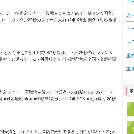
カ
化した一括査定サイト ・複数台でもまとめて一括査定が可能
カ
 ・カンタン20秒のフォーム入力 ●利用料金 無料 ●対応地域
カ
ト
・どんな車も0円以上買い取り保証！ ・約25秒のカンタン入
重
付金も返ってくる ●利用料金 無料 ●対応地域 全国 ●金額確認
車
条
査定サイト ・買取決定後の、他業者へのお断り代行あり ・カ
 ●対応地域 全国 ●金額確認だけのご利用 OK ●入力時間 20秒
人間売買という特性上、高額で売却できる可能性が高い ・希少