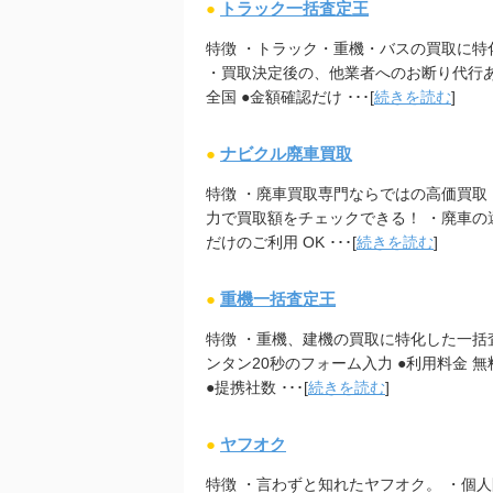
●
トラック一括査定王
特徴 ・トラック・重機・バスの買取に特
・買取決定後の、他業者へのお断り代行あり
全国 ●金額確認だけ ･･･[
続きを読む
]
●
ナビクル廃車買取
特徴 ・廃車買取専門ならではの高価買取 
力で買取額をチェックできる！ ・廃車の還
だけのご利用 OK ･･･[
続きを読む
]
●
重機一括査定王
特徴 ・重機、建機の買取に特化した一括
ンタン20秒のフォーム入力 ●利用料金 無料
●提携社数 ･･･[
続きを読む
]
●
ヤフオク
特徴 ・言わずと知れたヤフオク。 ・個