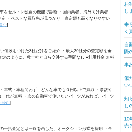
お
し
お車をセルトレ独自の機能で診断 ・国内業者、海外向け業者、
判定 ・ベストな買取先が見つかり、査定額も高くなりやすい
乗
読む
]
く
自
高い値段をつけた3社だけをご紹介 ・最大20社分の査定額を全
際
査定のように、数十社と自ら交渉する手間なし ●利用料金 無料
事
傷
い
 ・年式・車種問わず、どんな車でも０円以上で買取 ・事故や
カー代が無料 ・次の自動車で使いたいパーツがあれば、パーツ
知
を読む
]
し
1
売
常の一括査定とは一線を画した、オークション形式を採用 ・全