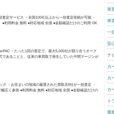
車
査定サービス ・全国100社以上から一括査定依頼が可能 ・
車
利用料金 無料 ●対応地域 全国 ●金額確認だけのご利用 OK
一
安
rPAC ・たった1回の査定で、最大5,000社が競り合うオーク
ナ
形式であることと、従来の車買取で発生していた中間マージンが
カ
カ
ック ・お住まいの地域の厳選された買取店8社が一括査定 ・
カ
広く参画 ●利用料金 無料 ●対応地域 全国 ●金額確認だけの
ト
重