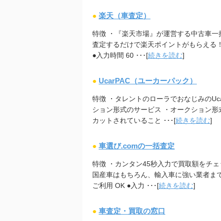
●
楽天（車査定）
特徴 ・『楽天市場』が運営する中古車一括
査定するだけで楽天ポイントがもらえる！ ●
●入力時間 60 ･･･[
続きを読む
]
●
UcarPAC（ユーカーパック）
特徴 ・タレントのローラでおなじみのUca
ション形式のサービス ・オークション
カットされていること ･･･[
続きを読む
]
●
車選び.comの一括査定
特徴 ・カンタン45秒入力で買取額をチェ
国産車はもちろん、輸入車に強い業者まで幅
ご利用 OK ●入力 ･･･[
続きを読む
]
●
車査定・買取の窓口