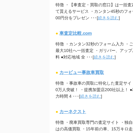
特徴 ・【車査定・買取の窓口】は一括査
て貰えるサービス ・カンタン45秒のフォー
00円分をプレゼン ･･･[
続きを読む
]
●
車査定比較.com
特徴 ・カンタン32秒のフォーム入力 ・
最大10社へ一括査定 ・ガリバー、アップ
料 ●対応地域 全 ･･･[
続きを読む
]
●
カービュー事故車買取
特徴 ・事故車の買取に特化した査定サイ
0万人突破！ ・提携加盟店200社以上！ ●
力時間 4 ･･･[
続きを読む
]
●
カーネクスト
特徴 ・廃車買取専門の査定サイト ・独
はの高価買取 ・15年前の車、15万キロ